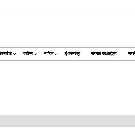
दस्तावेज़
पर्यटन
नोटिस
ई-ज्ञानसेतु
रतलाम जीआईएस
नागर