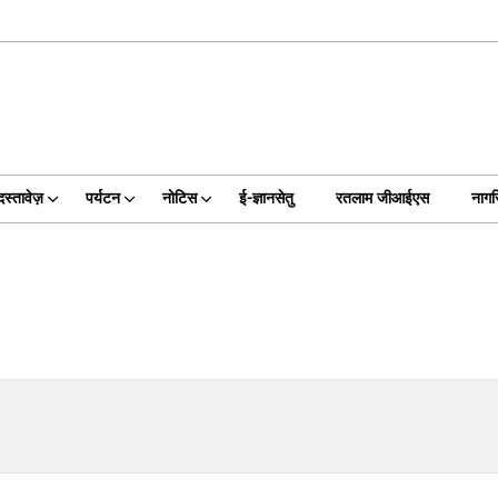
दस्तावेज़
पर्यटन
नोटिस
ई-ज्ञानसेतु
रतलाम जीआईएस
नागर