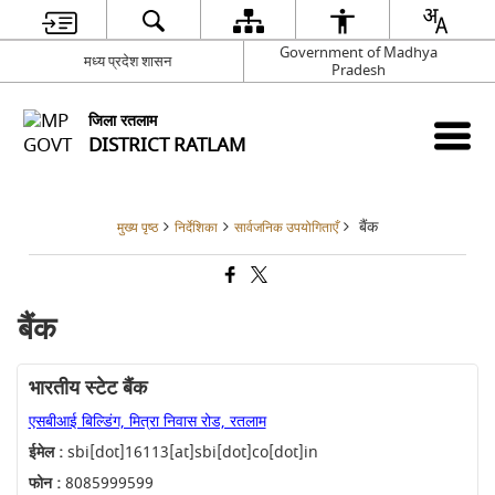
Government of Madhya
मध्य प्रदेश शासन
Pradesh
जिला रतलाम
DISTRICT RATLAM
बैंक
मुख्य पृष्ठ
निर्देशिका
सार्वजनिक उपयोगिताएँ
बैंक
भारतीय स्टेट बैंक
एसबीआई बिल्डिंग, मित्रा निवास रोड, रतलाम
ईमेल :
sbi[dot]16113[at]sbi[dot]co[dot]in
फोन :
8085999599